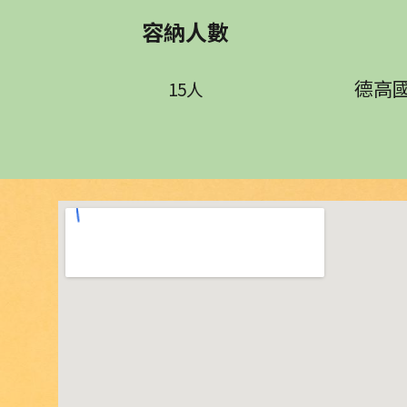
容納人數
德高
15人