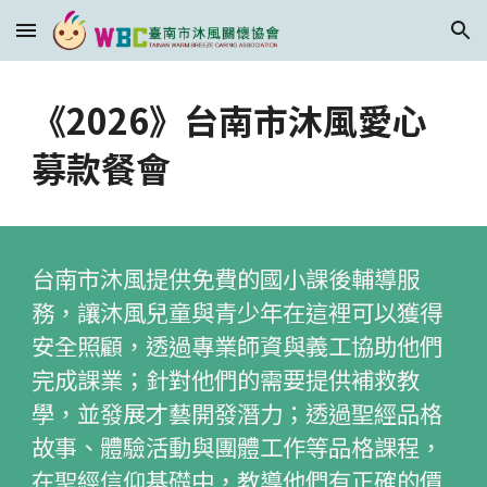
Skip to main content
Skip to navigation
《
202
6》台南市沐風愛心
募款餐會
台南市沐風提供免費的國小課後輔導服
務，讓沐風兒童與青少年在這裡可以獲得
安全照顧，透過專業師資與義工協助他們
完成課業；針對他們的需要提供補救教
學，並發展才藝開發潛力；透過聖經品格
故事、體驗活動與團體工作等品格課程，
在聖經信仰基礎中，教導他們有正確的價